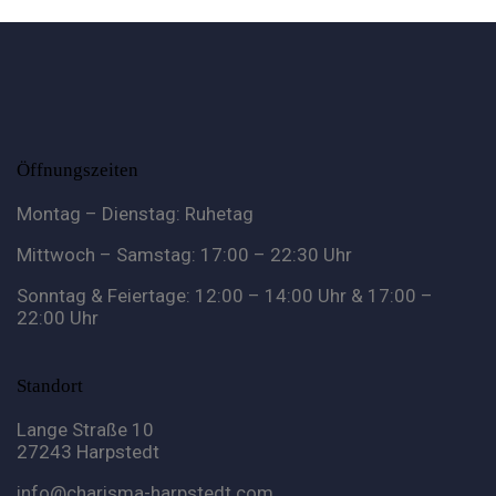
Öffnungszeiten
Montag – Dienstag: Ruhetag
Mittwoch – Samstag: 17:00 – 22:30 Uhr
Sonntag & Feiertage: 12:00 – 14:00 Uhr & 17:00 –
22:00 Uhr
Standort
Lange Straße 10
27243 Harpstedt
info@charisma-harpstedt.com